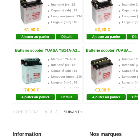
Intensité (v) : 12
Intensité (v
Capacité (ah) : 12
Capacité (a
Longueur (mm) : 134
Longueur 
Largeur (mm) : 80
Largeur (m
Hauteur (mm) : 175
Hauteur (m
61,90 €
52,90 €
Technologie : Plomb acide
Technologi
Ajouter au panier
Détails
Ajouter au panier
Dét
Borne + : Droite
Borne + :
Acide Fourni : oui
Acide Four
Batterie scooter YUASA YB14A-A2...
Batterie scooter YUASA...
Garantie : 1 an
Garantie :
Marque : YUASA
Marque : 
Intensité (v) : 12
Intensité (v
Capacité (ah) : 14
Capacité (a
Longueur (mm) : 136
Longueur 
Largeur (mm) : 91
Largeur (m
Hauteur (mm) : 166
Hauteur (m
74,90 €
63,90 €
Technologie : Plomb acide
Technologi
Ajouter au panier
Détails
Ajouter au panier
Dét
Borne + : Gauche
Borne + :
Acide Fourni : oui
Acide Four
« PRÉCÉDENT
1
2
Garantie : 1 an
3
SUIVANT »
Garantie :
Information
Nos marques