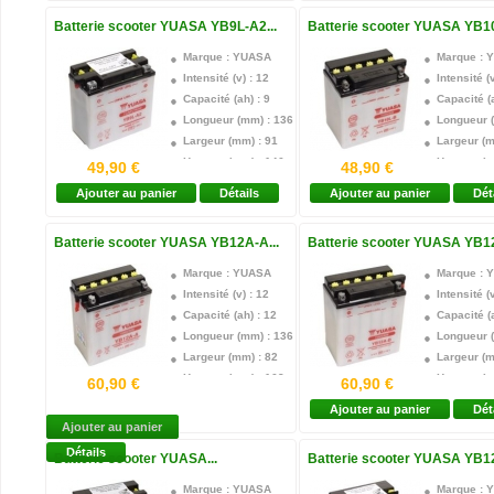
Acide Fourni : oui
Acide Four
Batterie scooter YUASA YB9L-A2...
Batterie scooter YUASA YB10
Garantie : 1 an
Garantie :
Marque : YUASA
Marque : 
Intensité (v) : 12
Intensité (v
Capacité (ah) : 9
Capacité (a
Longueur (mm) : 136
Longueur 
Largeur (mm) : 91
Largeur (m
Hauteur (mm) : 146
Hauteur (m
49,90 €
48,90 €
Technologie : Plomb acide
Technologi
Ajouter au panier
Détails
Ajouter au panier
Dét
Borne + : Droite
Borne + : 
Acide Fourni : oui
Acide Four
Batterie scooter YUASA YB12A-A...
Batterie scooter YUASA YB12
Garantie : 1 an
Garantie :
Marque : YUASA
Marque : 
Intensité (v) : 12
Intensité (v
Capacité (ah) : 12
Capacité (a
Longueur (mm) : 136
Longueur 
Largeur (mm) : 82
Largeur (m
Hauteur (mm) : 162
Hauteur (m
60,90 €
60,90 €
Technologie : Plomb acide
Technologi
Ajouter au panier
Dét
Borne + : Gauche
Borne + :
Ajouter au panier
Acide Fourni : oui
Acide Four
Détails
Batterie scooter YUASA...
Batterie scooter YUASA YB12
Garantie : 1 an
Garantie :
Marque : YUASA
Marque : 