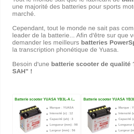
une majorité des batteries pour sports mot
marché.
Cependant, tout le monde ne sait pas co
leader de la batterie... Afin d'être sur qu
demander les meilleurs
batteries PowerS
la transcription phonétique de Yuasa.
Besoin d'une
batterie scooter de qualité
?
SAH" !
Batterie scooter YUASA YB3L-A /...
Batterie scooter YUASA YB3L-
Marque : YUASA
Marque : 
Intensité (v) : 12
Intensité (v
Capacité (ah) : 3
Capacité (a
Longueur (mm) : 98
Longueur 
Largeur (mm) : 56
Largeur (m