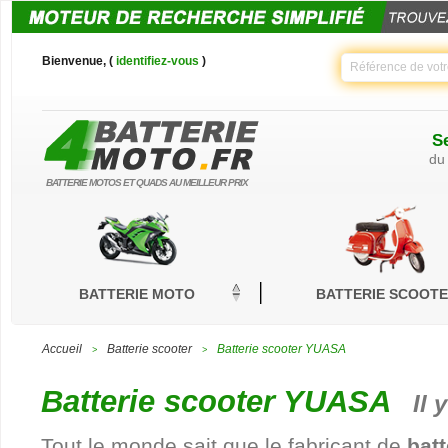
Bienvenue, (
identifiez-vous
)
Se
du
BATTERIE MOTOS ET QUADS AU MEILLEUR PRIX
BATTERIE MOTO
BATTERIE SCOOT
Accueil
Batterie scooter
Batterie scooter YUASA
>
>
Batterie scooter YUASA
Il 
Tout le monde sait que le fabricant de
bat