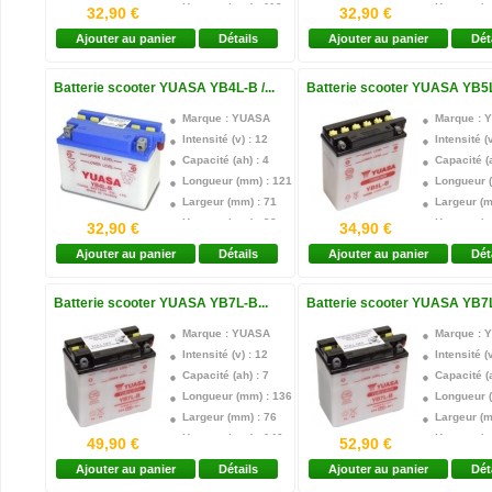
Hauteur (mm) : 110
Hauteur (m
32,90 €
32,90 €
Technologie : Plomb acide
Technologi
Ajouter au panier
Détails
Ajouter au panier
Dét
Borne + : Droite
Borne + : 
Acide Fourni : oui
Acide Four
Batterie scooter YUASA YB4L-B /...
Batterie scooter YUASA YB5L-
Garantie : 1 an
Garantie :
Marque : YUASA
Marque : 
Intensité (v) : 12
Intensité (v
Capacité (ah) : 4
Capacité (a
Longueur (mm) : 121
Longueur 
Largeur (mm) : 71
Largeur (m
Hauteur (mm) : 93
Hauteur (m
32,90 €
34,90 €
Technologie : Plomb acide
Technologi
Ajouter au panier
Détails
Ajouter au panier
Dét
Borne + : Droite
Borne + : 
Acide Fourni : oui
Acide Four
Batterie scooter YUASA YB7L-B...
Batterie scooter YUASA YB7L
Garantie : 1 an
Garantie :
Marque : YUASA
Marque : 
Intensité (v) : 12
Intensité (v
Capacité (ah) : 7
Capacité (a
Longueur (mm) : 136
Longueur 
Largeur (mm) : 76
Largeur (m
Hauteur (mm) : 140
Hauteur (m
49,90 €
52,90 €
Technologie : Plomb acide
Technologi
Ajouter au panier
Détails
Ajouter au panier
Dét
Borne + : Droite
Borne + : 