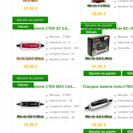
Largeur (m
Hauteur (m
49,90 €
Garantie :
28,90 €
Ajouter au panier
Ajouter au panier
Détails
Chargeur batterie CTEK XC 0.8...
Chargeur batterie moto BC-J
Détails
Marque : CTEK
Marque : 
Intensité (v) : 6
Intensité (v
Longueur (mm) : 142
Garantie :
Largeur (mm) : 51
Hauteur (mm) : 36
Garantie : 5 ans
49,90 €
47,90 €
Ajouter au panier
Dét
Ajouter au panier
Détails
Chargeur batterie CTEK MXS 3.6A...
Chargeur batterie moto CTEK.
Marque : CTEK
Marque : 
Intensité (v) : 12
Intensité (v
Longueur (mm) : 165
Longueur 
Largeur (mm) : 61
Largeur (m
Hauteur (mm) : 38
Hauteur (m
Garantie : 5 ans
Garantie :
79,90 €
54,90 €
Ajouter au panier
Dét