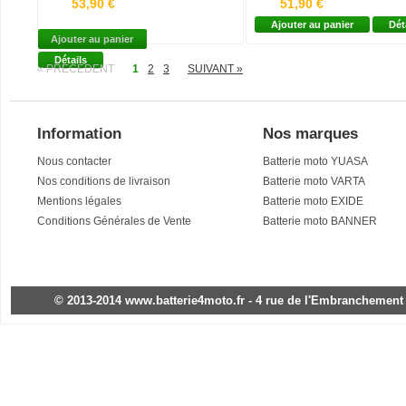
53,90 €
51,90 €
Technologie : Plomb acide
Technologi
Ajouter au panier
Dét
Borne + : Droite
Borne + : 
Ajouter au panier
Acide Fourni : oui
Acide Four
Détails
« PRÉCÉDENT
1
2
Garantie : 1 an
3
SUIVANT »
Garantie :
Information
Nos marques
Nous contacter
Batterie moto YUASA
Nos conditions de livraison
Batterie moto VARTA
Mentions légales
Batterie moto EXIDE
Conditions Générales de Vente
Batterie moto BANNER
© 2013-2014 www.batterie4moto.fr - 4 rue de l'Embranchement - 