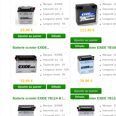
Marque : EXIDE
Marque : 
Intensité (v) : 6
Intensité (v
Capacité (ah) : 6
Capacité (a
Longueur (mm) : 100
Longueur 
Largeur (mm) : 55
Largeur (m
Hauteur (mm) : 110
Hauteur (m
23,90 €
111,90 €
Technologie : Plomb acide
Technologi
Ajouter au panier
Détails
Borne + : Droite
Borne + : 
Ajouter au panier
Acide Fourni : oui
Acide Four
Détails
Batterie scooter EXIDE...
Batterie scooter EXIDE YB10L
Garantie : 1 an
Garantie :
Marque : EXIDE
Marque : 
Intensité (v) : 12
Intensité (v
Capacité (ah) : 20
Capacité (a
Longueur (mm) : 205
Longueur 
Largeur (mm) : 90
Largeur (m
Hauteur (mm) : 165
Hauteur (m
52,90 €
39,90 €
Technologie : Plomb acide
Technologi
Ajouter au panier
Détails
Borne + : Droite
Borne + : 
Ajouter au panier
Acide Fourni : oui
Acide Four
Détails
Batterie scooter EXIDE YB12A-B /...
Batterie scooter EXIDE YB12A
Garantie : 1 an
Garantie :
Marque : EXIDE
Marque : 
Intensité (v) : 12
Intensité (v
Capacité (ah) : 12
Capacité (a