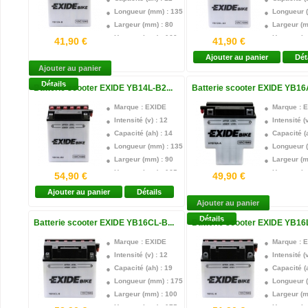
Longueur (mm) : 135
Longueur 
Largeur (mm) : 80
Largeur (m
Hauteur (mm) : 160
Hauteur (m
41,90 €
41,90 €
Technologie : Plomb acide
Technologi
Ajouter au panier
Dét
Borne + : Gauche
Borne + : 
Ajouter au panier
Acide Fourni : oui
Acide Four
Détails
Batterie scooter EXIDE YB14L-B2...
Batterie scooter EXIDE YB16A-
Garantie : 1 an
Garantie :
Marque : EXIDE
Marque : 
Intensité (v) : 12
Intensité (v
Capacité (ah) : 14
Capacité (a
Longueur (mm) : 135
Longueur 
Largeur (mm) : 90
Largeur (m
Hauteur (mm) : 165
Hauteur (m
54,90 €
49,90 €
Technologie : Plomb acide
Technologi
Ajouter au panier
Détails
Borne + : Droite
Borne + :
Ajouter au panier
Acide Fourni : oui
Acide Four
Détails
Batterie scooter EXIDE YB16CL-B...
Batterie scooter EXIDE YB16L-
Garantie : 1 an
Garantie :
Marque : EXIDE
Marque : 
Intensité (v) : 12
Intensité (v
Capacité (ah) : 19
Capacité (a
Longueur (mm) : 175
Longueur 
Largeur (mm) : 100
Largeur (m
Hauteur (mm) : 175
Hauteur (m