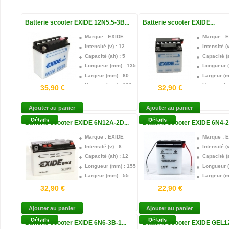
Batterie scooter EXIDE 12N5.5-3B...
Batterie scooter EXIDE...
Marque : EXIDE
Marque : 
Intensité (v) : 12
Intensité (v
Capacité (ah) : 5
Capacité (a
Longueur (mm) : 135
Longueur 
Largeur (mm) : 60
Largeur (m
Hauteur (mm) : 130
Hauteur (m
35,90 €
32,90 €
Technologie : Plomb acide
Technologi
Borne + : Droite
Borne + : 
Ajouter au panier
Ajouter au panier
Acide Fourni : oui
Acide Four
Détails
Détails
Batterie scooter EXIDE 6N12A-2D...
Batterie scooter EXIDE 6N4-2A
Garantie : 1 an
Garantie :
Marque : EXIDE
Marque : 
Intensité (v) : 6
Intensité (v
Capacité (ah) : 12
Capacité (a
Longueur (mm) : 155
Longueur 
Largeur (mm) : 55
Largeur (m
Hauteur (mm) : 115
Hauteur (m
32,90 €
22,90 €
Technologie : Plomb acide
Technologi
Borne + : Gauche
Borne + :
Ajouter au panier
Ajouter au panier
Acide Fourni : oui
Acide Four
Détails
Détails
Batterie scooter EXIDE 6N6-3B-1...
Batterie scooter EXIDE GEL12
Garantie : 1 an
Garantie :