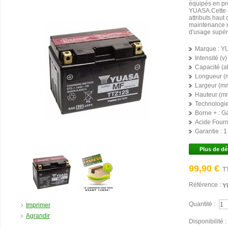
équipés en pr
YUASA.Cette 
attributs hau
maintenance r
d'usage supéri
Marque :
Y
Intensité (v) 
Capacité (ah
Longueur (
Largeur (mm
Hauteur (mm
Technologie
Borne + :
G
Acide Fourni
Garantie :
1
Plus de dé
99,90 €
T
Référence :
Y
Quantité :
Imprimer
Agrandir
Disponibilité :