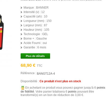
Marque :
BANNER
Intensité (v) :
12
Capacité (ah) :
10
Longueur (mm) :
150
Largeur (mm) :
87
Hauteur (mm) :
105
Technologie :
GEL
Borne + :
Gauche
Acide Fourni :
oui
Garantie :
6 mois
Plus de détails
68,90 €
TTC
Référence :
BANGT12A-4
Disponibilité :
Ce produit n'est plus en stock
En achetant ce produit vous pouvez gagner jusqu'à
6
points
de fidélité
. Votre panier totalisera
6
points
pouvant être
transformé(s) en un bon de réduction de
3,00 €
.