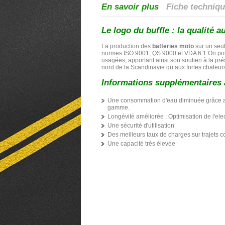
En savoir plus
Fiche techniq
Le logo du buffle : la qualité a
La production des
batteries moto
sur un seul
normes ISO 9001, QS 9000 et VDA 6.1.On pou
usagées, apportant ainsi son soutien à la pré
nord de la Scandinavie qu’aux fortes chaleurs
Informations supplémentaires 
Une consommation d'eau diminuée grâce aux
gamme.
Longévité améliorée : Optimisation de l'ele
Une sécurité d'utilisation
Des meilleurs taux de charges sur trajets c
Une capacité très élevée