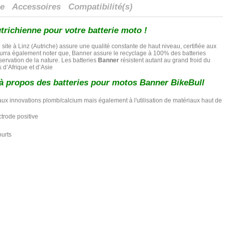
ue
Accessoires
Compatibilité(s)
utrichienne pour votre batterie moto !
 site à Linz (Autriche) assure une qualité constante de haut niveau, certifiée aux
rra également noter que, Banner assure le recyclage à 100% des batteries
servation de la nature. Les batteries
Banner
résistent autant au grand froid du
 d’Afrique et d’Asie
à propos des batteries pour motos Banner BikeBull
 innovations plomb/calcium mais également à l'utilisation de matériaux haut de
ctrode positive
ourts