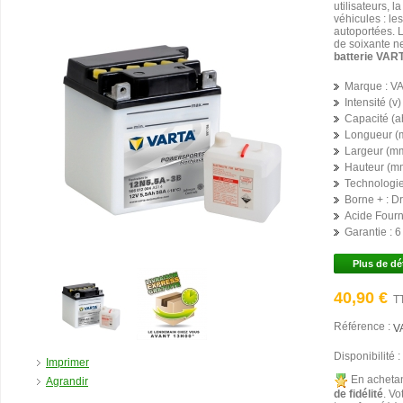
utilisateurs,
véhicules : le
autoportées. 
de soixante ne
batterie VAR
Marque :
VA
Intensité (v) 
Capacité (ah
Longueur (
Largeur (mm
Hauteur (mm
Technologie
Borne + :
Dr
Acide Fourni
Garantie :
6
Plus de dé
40,90 €
T
Référence :
V
Disponibilité :
Imprimer
En achetan
Agrandir
de fidélité
. Vo