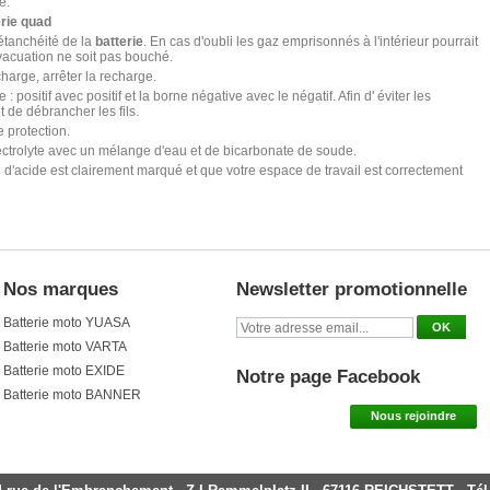
e.
erie quad
étanchéité de la
batterie
. En cas d'oubli les gaz emprisonnés à l'intérieur pourrait
vacuation ne soit pas bouché.
harge, arrêter la recharge.
 : positif avec positif et la borne négative avec le négatif. Afin d' éviter les
 de débrancher les fils.
 protection.
ectrolyte avec un mélange d'eau et de bicarbonate de soude.
d'acide est clairement marqué et que votre espace de travail est correctement
Nos marques
Newsletter promotionnelle
Batterie moto YUASA
Batterie moto VARTA
Batterie moto EXIDE
Notre page Facebook
Batterie moto BANNER
Nous rejoindre