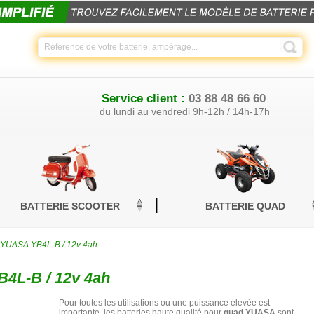
Service client :
03 88 48 66 60
du lundi au vendredi 9h-12h / 14h-17h
BATTERIE SCOOTER
BATTERIE QUAD
d YUASA YB4L-B / 12v 4ah
4L-B / 12v 4ah
Pour toutes les utilisations ou une puissance élevée est
importante, les batteries haute qualité pour
quad YUASA
sont