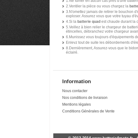
1.Ne fumer en aucun cas près d'une batteri
2.Ventiler la pièce ou vous chargez la
batt
3.N'omettez jamais de retirer le bouchon d'
exploser. Assurez vous que votre tuyau d'é
4.Si la
batterie quad
est chaude durant la c
5.Veillez à bien relier le chargeur de batterie
étincelles, débranchez votre chargeur avant
6.Munissez vous toujours d'équipements de
Enlevz tout de suite les débordements d'él
8.Dernièrement, Assurez-vous que le bidon 
éclairé.
Information
Nous contacter
Nos conditions de livraison
Mentions légales
Conditions Générales de Vente