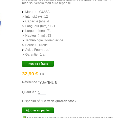
bien souvent la meilleure réponse.
Marque :
YUASA
Intensité (v) :
12
Capacité (ah) :
4
Longueur (mm) :
121
Largeur (mm) :
71
Hauteur (mm) :
93
Technologie :
Plomb acide
Borne + :
Droite
Acide Fourni :
oui
Garantie :
1 an
Plus de détails
32,90 €
TTC
Référence :
YUAYB4L-B
Quantité :
Disponibilité :
Batterie quad en stock
Ajouter au panier