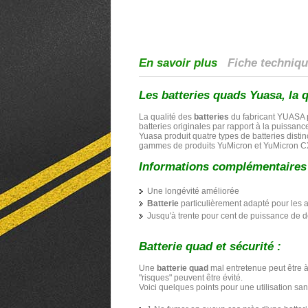
En savoir plus
Fiche techniq
Les batteries quads Yuasa, la 
La qualité des
batteries
du fabricant YUASA p
batteries originales par rapport à la puissance
Yuasa produit quatre types de batteries disti
gammes de produits YuMicron et YuMicron C
Informations complémentaires 
Une longévité améliorée
Batterie
particulièrement adapté pour les 
Jusqu'à trente pour cent de puissance de d
Batterie quad et sécurité :
Une
batterie quad
mal entretenue peut être à
"risques" peuvent être évité.
Voici quelques points pour une utilisation san