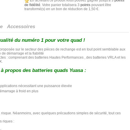
En achetant ce produit vous pouvez gagner jusqu'à
3
points
de fidélité
. Votre panier totalisera
3
points
pouvant être
transformé(s) en un bon de réduction de
1,50 €
.
ue
Accessoires
qualité du numéro 1 pour votre quad !
roposée sur le secteur des pièces de rechange est en tout point semblable aux
 de démarrage et la fiabilité
nctes : comprenant des batteries Hautes Performances , des batteries VRLA et les
X.
à propos des batteries quads Yuasa :
applications nécessitant une puissance élevée
émarrage à froid en plus
 risque. Néanmoins, avec quelques précautions simples de sécurité, tout ces
s riques :