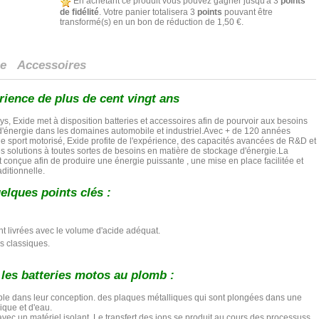
En achetant ce produit vous pouvez gagner jusqu'à
3
points
de fidélité
. Votre panier totalisera
3
points
pouvant être
transformé(s) en un bon de réduction de
1,50 €
.
ue
Accessoires
rience de plus de cent vingt ans
s, Exide met à disposition batteries et accessoires afin de pourvoir aux besoins
 d'énergie dans les domaines automobile et industriel.Avec + de 120 années
e sport motorisé, Exide profite de l'expérience, des capacités avancées de R&D et
des solutions à toutes sortes de besoins en matière de stockage d'énergie.La
conçue afin de produire une énergie puissante , une mise en place facilitée et
ditionnelle.
elques points clés :
t livrées avec le volume d'acide adéquat.
s classiques.
les batteries motos au plomb :
le dans leur conception. des plaques métalliques qui sont plongées dans une
ique et d'eau.
vec un matériel isolant .Le transfert des ions se produit au cours des processuss