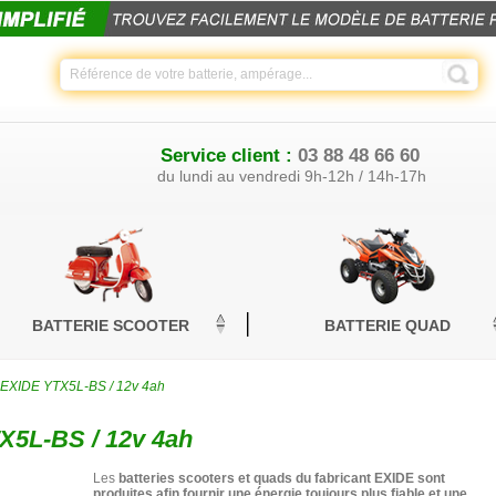
Service client :
03 88 48 66 60
du lundi au vendredi 9h-12h / 14h-17h
BATTERIE SCOOTER
BATTERIE QUAD
d EXIDE YTX5L-BS / 12v 4ah
X5L-BS / 12v 4ah
Les
batteries scooters et quads
du fabricant EXIDE sont
produites afin fournir une énergie toujours plus fiable et une