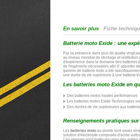
En savoir plus
Fiche techniq
Batterie moto Exide : une expé
Par sa présence dans plus de quatre vingt pay
au niveau mondial de stockage et restitution
d'expérience dans le domaine des batteries d
de l'ingénierie nécessaires afin d' apporter 
gamme de batterie moto a été spécifiquement 
une durée de vie supérieure à une batterie tra
Les batteries moto Exide en qu
Des batteries motos hautes performances
Les batteries motos Exide Technologies son
Des durées de vie supérieures aux batterie
Renseignements pratiques sur 
Les
batteries moto
au plomb sont assez simp
solution d'électrolyte composée d'acide sulfur
Ces plaques sont isolés les unes des autres a