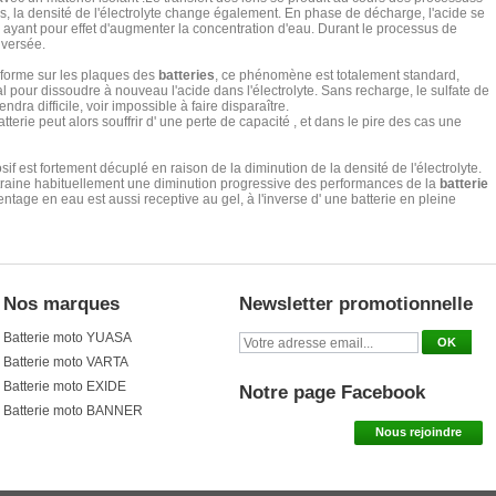
, la densité de l'électrolyte change également. En phase de décharge, l'acide se
 ayant pour effet d'augmenter la concentration d'eau. Durant le processus de
nversée.
 forme sur les plaques des
batteries
, ce phénomène est totalement standard,
pour dissoudre à nouveau l'acide dans l'électrolyte. Sans recharge, le sulfate de
a difficile, voir impossible à faire disparaître.
tterie peut alors souffrir d' une perte de capacité , et dans le pire des cas une
osif est fortement décuplé en raison de la diminution de la densité de l'électrolyte.
ntraine habituellement une diminution progressive des performances de la
batterie
ntage en eau est aussi receptive au gel, à l'inverse d' une batterie en pleine
Nos marques
Newsletter promotionnelle
Batterie moto YUASA
Batterie moto VARTA
Batterie moto EXIDE
Notre page Facebook
Batterie moto BANNER
Nous rejoindre