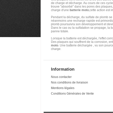
de charge et décharge. Au cours de ces cycles
trouve "absorbé" dans les pores des plaques,
charge d'une
batterie moto
,cette action est i
Pendant la décharge, du sulfate de plomb se
néanmoins une recharge rapide est primordial 
plomb poursuivra son développement et deviendr
Dans le cas ou la sulfatation se propage, la ba
panne totale.
Lorsque la batterie est déchargée, l'effet corr
Des plaques qui souffrent de la corrosion, e
moto
. Une batterie déchargée , vu son pource
charge.
Information
Nous contacter
Nos conditions de livraison
Mentions légales
Conditions Générales de Vente