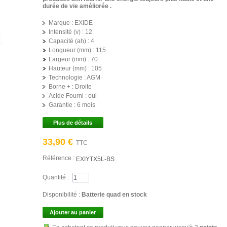
durée de vie améliorée .
Marque :
EXIDE
Intensité (v) :
12
Capacité (ah) :
4
Longueur (mm) :
115
Largeur (mm) :
70
Hauteur (mm) :
105
Technologie :
AGM
Borne + :
Droite
Acide Fourni :
oui
Garantie :
6 mois
Plus de détails
33,90 €
TTC
Référence :
EXIYTX5L-BS
Quantité :
Disponibilité :
Batterie quad en stock
Ajouter au panier