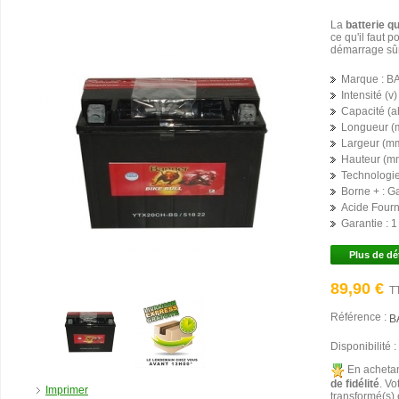
La
batterie q
ce qu'il faut p
démarrage sûr
Marque :
B
Intensité (v) 
Capacité (ah
Longueur (
Largeur (mm
Hauteur (mm
Technologie
Borne + :
G
Acide Fourni
Garantie :
1
Plus de dé
89,90 €
T
Référence :
B
Disponibilité :
En achetan
de fidélité
. Vo
Imprimer
transformé(s)