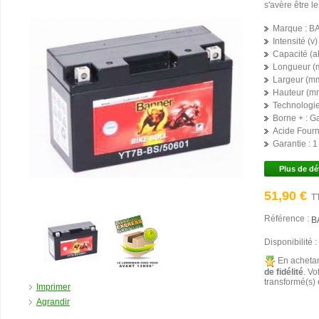
s'avère être le
Marque :
B
Intensité (v) 
Capacité (ah
Longueur (
Largeur (mm
Hauteur (mm
Technologie
Borne + :
G
Acide Fourni
Garantie :
1
Plus de dé
51,90 €
T
Référence :
B
Disponibilité :
En achetan
de fidélité
. Vo
transformé(s)
Imprimer
Agrandir