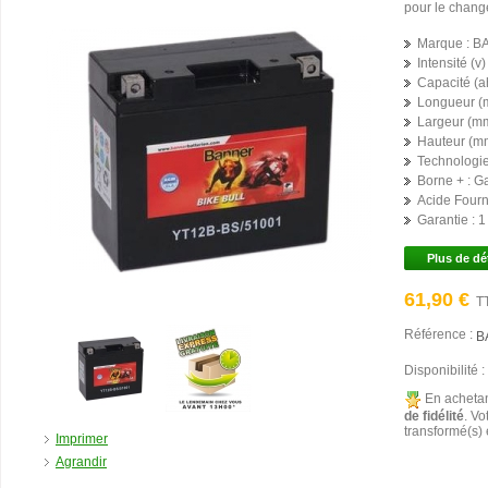
pour le chang
Marque :
B
Intensité (v) 
Capacité (ah
Longueur (
Largeur (mm
Hauteur (mm
Technologie
Borne + :
G
Acide Fourni
Garantie :
1
Plus de dé
61,90 €
T
Référence :
B
Disponibilité :
En achetan
de fidélité
. Vo
transformé(s)
Imprimer
Agrandir