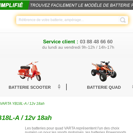
Service client :
03 88 48 66 60
du lundi au vendredi 9h-12h / 14h-17h
BATTERIE SCOOTER
BATTERIE QUAD
d VARTA YB18L-A / 12v 18ah
18L-A / 12v 18ah
Les batteries pour quad VARTA représentent l'un des choix
numéro un pour les sports motorisés, les batteries Powersports