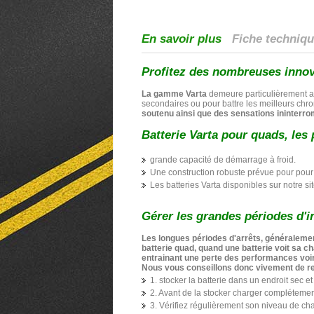
En savoir plus
Fiche techniq
Profitez des nombreuses innov
La gamme Varta
demeure particulièrement a
secondaires ou pour battre les meilleurs chron
soutenu ainsi que des sensations ininterr
Batterie Varta pour quads, les
grande capacité de démarrage à froid.
Une construction robuste prévue pour pour r
Les batteries Varta disponibles sur notre s
Gérer les grandes périodes d'in
Les longues périodes d'arrêts, généralemen
batterie quad, quand une batterie voit sa c
entrainant une perte des performances voi
Nous vous conseillons donc vivement de r
1. stocker la batterie dans un endroit sec e
2. Avant de la stocker charger complétemen
3. Vérifiez régulièrement son niveau de cha