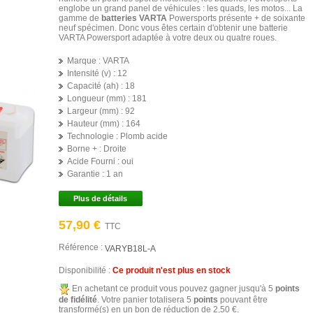
englobe un grand panel de véhicules : les quads, les motos... La
gamme de
batteries VARTA
Powersports présente + de soixante
neuf spécimen. Donc vous êtes certain d'obtenir une batterie
VARTA Powersport adaptée à votre deux ou quatre roues.
Marque :
VARTA
Intensité (v) :
12
Capacité (ah) :
18
Longueur (mm) :
181
Largeur (mm) :
92
Hauteur (mm) :
164
Technologie :
Plomb acide
Borne + :
Droite
Acide Fourni :
oui
Garantie :
1 an
Plus de détails
57,90 €
TTC
Référence :
VARYB18L-A
Disponibilité :
Ce produit n'est plus en stock
En achetant ce produit vous pouvez gagner jusqu'à
5
points
de fidélité
. Votre panier totalisera
5
points
pouvant être
transformé(s) en un bon de réduction de
2,50 €
.