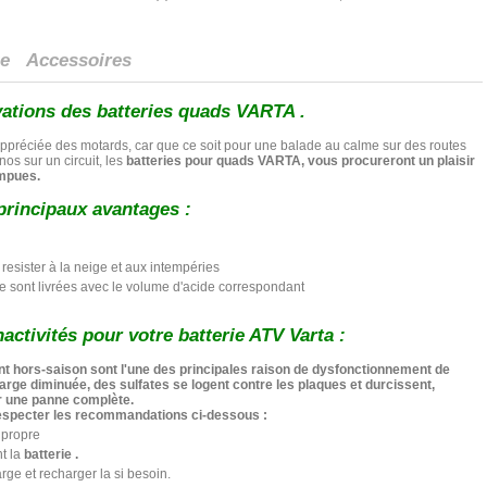
ue
Accessoires
ations des batteries quads VARTA .
ppréciée des motards, car que ce soit pour une balade au calme sur des routes
os sur un circuit, les
batteries pour quads VARTA
, vous procureront un plaisir
ompues.
 principaux avantages :
esister à la neige et aux intempéries
ite sont livrées avec le volume d'acide correspondant
activités pour votre batterie ATV Varta :
t hors-saison sont l'une des principales raison de dysfonctionnement de
harge diminuée, des sulfates se logent contre les plaques et durcissent,
r une panne complète.
especter les recommandations ci-dessous :
t propre
t la
batterie .
rge et recharger la si besoin.