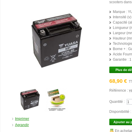
scooters dans
Marque :
Y
Intensité (v) 
Capacité (ah
Longueur (
Largeur (mm
Hauteur (mm
Technologie
Borne + :
G
Acide Fourni
Garantie :
1
Plus de dé
68,90 €
T
Référence :
Y
Quantité :
Disponibilité :
Imprimer
Ajouter au 
Agrandir
En achetan