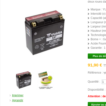
deux roues da
Marque :
Y
Intensité (v) 
Capacité (ah
Longueur (
Largeur (mm
Hauteur (mm
Technologie
Borne + :
G
Acide Fourni
Garantie :
1
Plus de dé
91,90 €
T
Référence :
Y
Quantité :
Disponibilité :
Imprimer
Attention : d
Agrandir
Ajouter au 