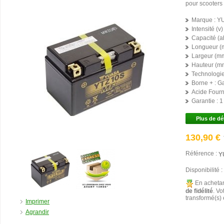
pour scooters 
Marque :
Y
Intensité (v) 
Capacité (ah
Longueur (
Largeur (mm
Hauteur (mm
Technologie
Borne + :
G
Acide Fourni
Garantie :
1
Plus de dé
130,90 €
Référence :
Y
Disponibilité :
En achetan
de fidélité
. Vo
transformé(s)
Imprimer
Agrandir